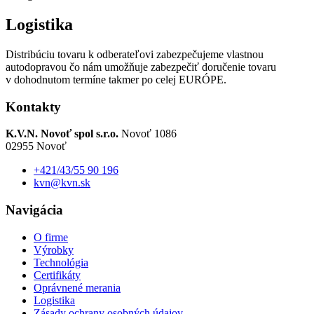
Logistika
Distribúciu tovaru k odberateľovi zabezpečujeme vlastnou
autodopravou čo nám umožňuje zabezpečiť doručenie tovaru
v dohodnutom termíne takmer po celej EURÓPE.
Kontakty
K.V.N. Novoť spol s.r.o.
Novoť 1086
02955 Novoť
+421/43/55 90 196
kvn@kvn.sk
Navigácia
O firme
Výrobky
Technológia
Certifikáty
Oprávnené merania
Logistika
Zásady ochrany osobných údajov