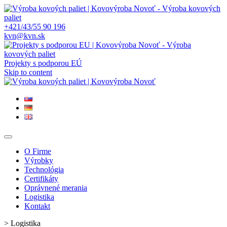
+421/43/55 90 196
kvn@kvn.sk
Projekty s podporou EÚ
Skip to content
O Firme
Výrobky
Technológia
Certifikáty
Oprávnené merania
Logistika
Kontakt
>
Logistika